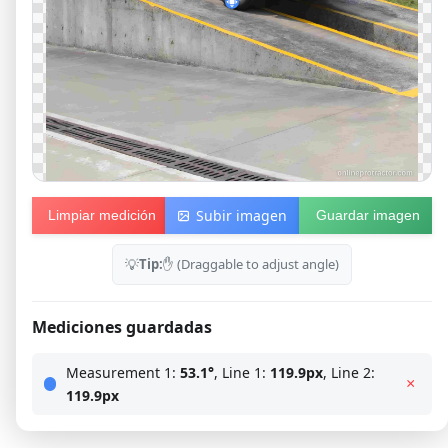
Subir imagen
Limpiar medición
Guardar imagen
💡
Tip:
✋ (Draggable to adjust angle)
Mediciones guardadas
Measurement 1:
53.1°
, Line 1:
119.9px
, Line 2:
×
119.9px