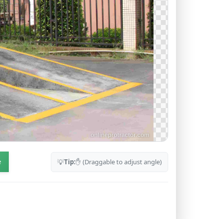
💡
Tip:
✋ (Draggable to adjust angle)
e