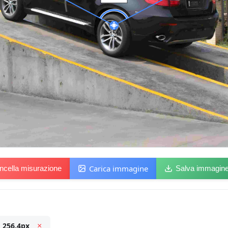
Carica immagine
ncella misurazione
Salva immagin
:
256.4px
×