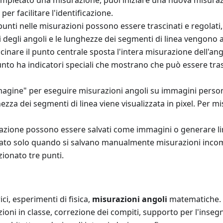
ompletato una misurazione, puoi iniziare una nuova misur
per facilitare l'identificazione.
i punti nelle misurazioni possono essere trascinati e regolati, i
ri degli angoli e le lunghezze dei segmenti di linea vengono 
scinare il punto centrale sposta l'intera misurazione dell'an
unto ha indicatori speciali che mostrano che può essere tras
mmagine" per eseguire misurazioni angoli su immagini person
hezza dei segmenti di linea viene visualizzata in pixel. Per m
surazione possono essere salvati come immagini o generare lin
zzato solo quando si salvano manualmente misurazioni inc
ionato tre punti.
ci, esperimenti di fisica,
misurazioni angoli
matematiche.
zioni in classe, correzione dei compiti, supporto per l'ins