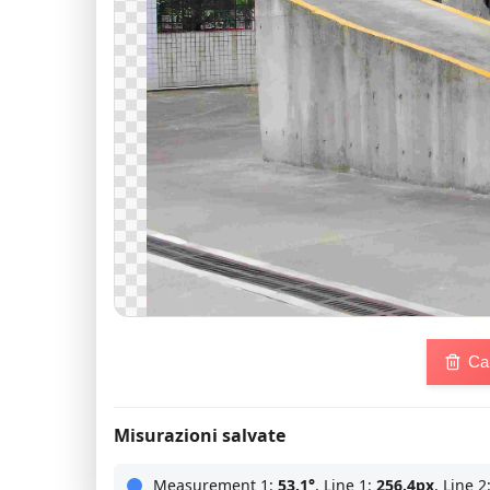
Ca
Misurazioni salvate
Measurement 1:
53.1°
, Line 1:
256.4px
, Line 2