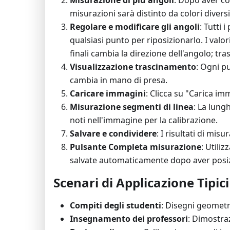
Misurazione di più angoli
: Dopo aver c
misurazioni sarà distinto da colori diversi 
Regolare e modificare gli angoli
: Tutti 
qualsiasi punto per riposizionarlo. I valo
finali cambia la direzione dell'angolo; tra
Visualizzazione trascinamento
: Ogni p
cambia in mano di presa.
Caricare immagini
: Clicca su "Carica i
Misurazione segmenti di linea
: La lung
noti nell'immagine per la calibrazione.
Salvare e condividere
: I risultati di mi
Pulsante Completa misurazione
: Utili
salvate automaticamente dopo aver posiz
Scenari di Applicazione Tipici
Compiti degli studenti
: Disegni geometri
Insegnamento dei professori
: Dimostra