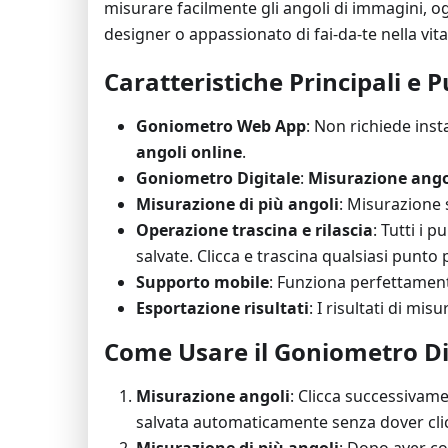
misurare facilmente gli angoli di immagini, o
designer o appassionato di fai-da-te nella v
Caratteristiche Principali e P
Goniometro Web App
: Non richiede ins
angoli online
.
Goniometro Digitale
:
Misurazione ango
Misurazione di più angoli
: Misurazione 
Operazione trascina e rilascia
: Tutti i 
salvate. Clicca e trascina qualsiasi punto 
Supporto mobile
: Funziona perfettament
Esportazione risultati
: I risultati di mi
Come Usare il Goniometro Di
Misurazione angoli
: Clicca successivam
salvata automaticamente senza dover cli