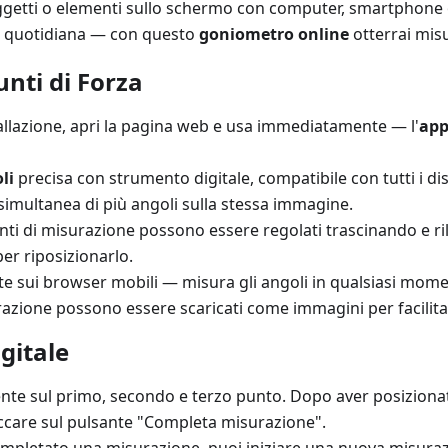
ggetti o elementi sullo schermo con computer, smartphone o
ita quotidiana — con questo
goniometro online
otterrai misu
unti di Forza
tallazione, apri la pagina web e usa immediatamente — l'
app
li
precisa con strumento digitale, compatibile con tutti i dis
simultanea di più angoli sulla stessa immagine.
punti di misurazione possono essere regolati trascinando e ri
per riposizionarlo.
e sui browser mobili — misura gli angoli in qualsiasi mome
surazione possono essere scaricati come immagini per facilitar
gitale
ente sul primo, secondo e terzo punto. Dopo aver posizionat
ccare sul pulsante "Completa misurazione".